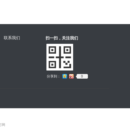
联系我们
扫一扫，关注我们
0
分享到：
 万网