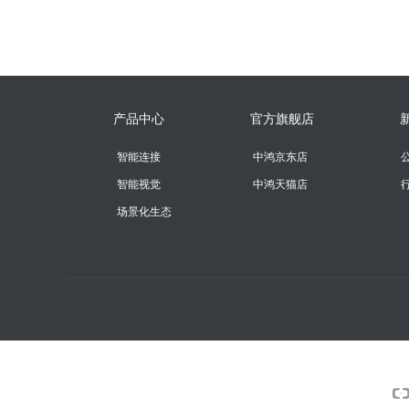
产品中心
官方旗舰店
智能连接
中鸿京东店
智能视觉
中鸿天猫店
场景化生态