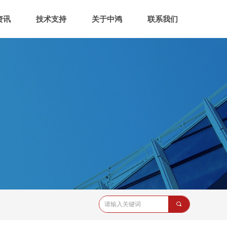
资讯
技术支持
关于中鸿
联系我们
끠