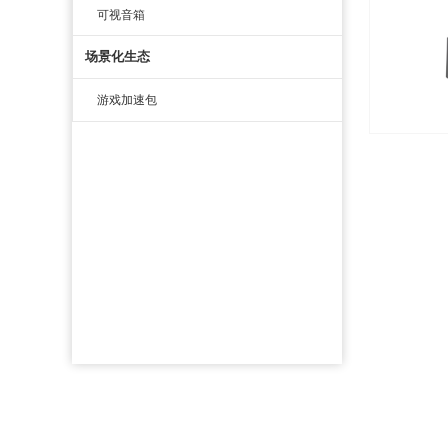
可视音箱
场景化生态
游戏加速包