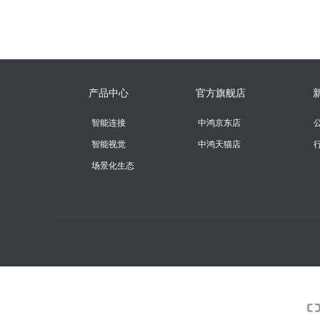
产品中心
官方旗舰店
智能连接
中鸿京东店
智能视觉
中鸿天猫店
场景化生态