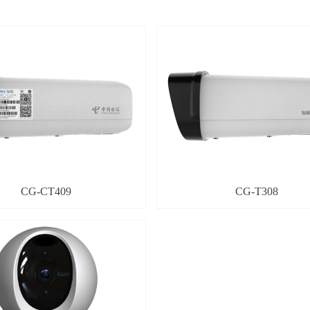
CG-CT409
CG-T308