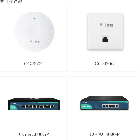
共
4
个产品
CG-960G
CG-650G
CG-AC800GP
CG-AC400GP